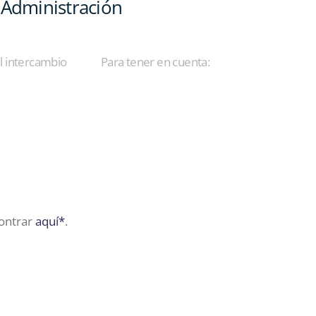
 Administración
l intercambio
Para tener en cuenta:
contrar
aquí*
.